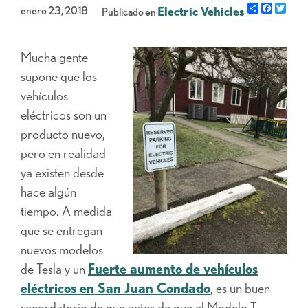
Share
Facebo
Gorj
enero 23, 2018
Electric Vehicles
Publicado en
Mucha gente
supone que los
vehículos
eléctricos son un
producto nuevo,
pero en realidad
ya existen desde
hace algún
tiempo. A medida
que se entregan
nuevos modelos
de Tesla y un
Fuerte aumento de vehículos
eléctricos en San Juan
Condado
, es un buen
recordatorio de que antes de que el Modelo T