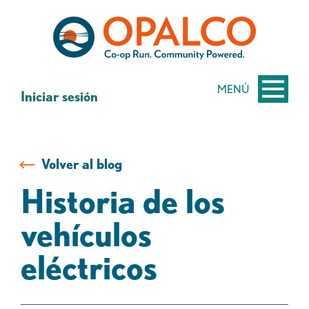
saltar
Saltar
al
al
contenido
inicio
de
sesión
MENÚ
Iniciar sesión
de
banca
web
Volver al blog
Historia de los
vehículos
eléctricos