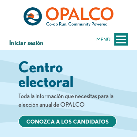
saltar
Saltar
al
al
contenido
inicio
de
sesión
MENÚ
Iniciar sesión
de
banca
Centro
web
electoral
Toda la información que necesitas para la
elección anual de OPALCO
CONOZCA A LOS CANDIDATOS