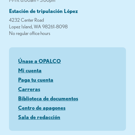
M-Th: 8:00am – 5:00pm
Estación de tripulación López
4232 Center Road
Lopez Island, WA 98261-8098
No regular office hours
Únase a OPALCO
Mi cuenta
Paga tu cuenta
Carreras
Biblioteca de documentos
Centro de apagones
Sala de redacción