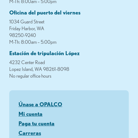
M-Th: 8:00am – 5:00pm
Oficina del puerto del viernes
1034 Guard Street
Friday Harbor, WA
98250-9240
M-Th: 8:00am – 5:00pm
Estación de tripulación López
4232 Center Road
Lopez Island, WA 98261-8098
No regular office hours
Únase a OPALCO
Mi cuenta
Paga tu cuenta
Carreras