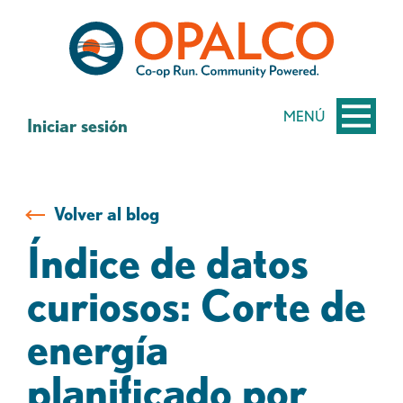
saltar
Saltar
al
al
contenido
inicio
de
sesión
MENÚ
Iniciar sesión
de
banca
web
Volver al blog
Índice de datos
curiosos: Corte de
energía
planificado por