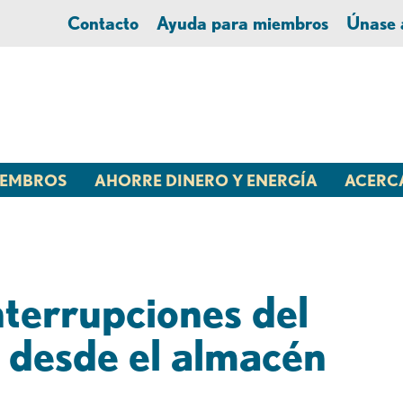
Contacto
Ayuda para miembros
Únase
MIEMBROS
AHORRE DINERO Y ENERGÍA
ACERC
nterrupciones del
: desde el almacén