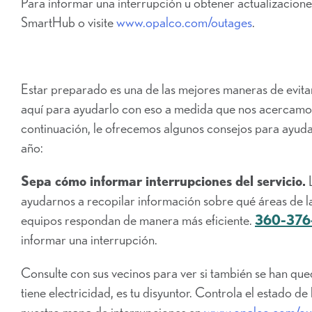
Para informar una interrupción u obtener actualizacione
SmartHub o visite
www.opalco.com/outages
.
Estar preparado es una de las mejores maneras de evita
aquí para ayudarlo con eso a medida que nos acercamos
continuación, le ofrecemos algunos consejos para ayudar
año:
Sepa cómo informar interrupciones del servicio.
L
ayudarnos a recopilar información sobre qué áreas de l
equipos respondan de manera más eficiente.
360-376
informar una interrupción.
Consulte con sus vecinos para ver si también se han que
tiene electricidad, es tu disyuntor. Controla el estado d
nuestro mapa de interrupciones en
www.opalco.com/ou