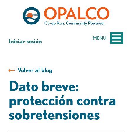
saltar
Saltar
al
al
contenido
inicio
de
sesión
MENÚ
Iniciar sesión
de
banca
web
Volver al blog
Dato breve:
protección contra
sobretensiones