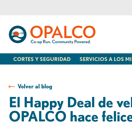
saltar
Saltar
al
al
contenido
inicio
de
sesión
de
banca
CORTES Y SEGURIDAD
SERVICIOS A LOS 
web
Volver al blog
El Happy Deal de veh
OPALCO hace felices