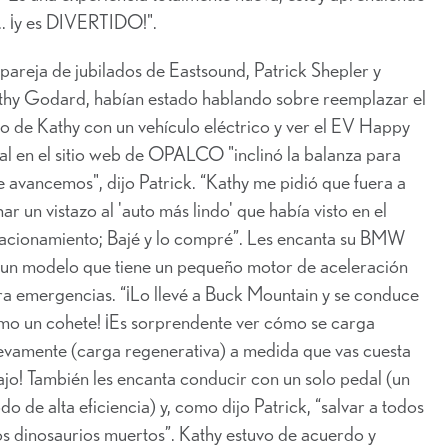
.. ¡y es DIVERTIDO!".
pareja de jubilados de Eastsound, Patrick Shepler y
thy Godard, habían estado hablando sobre reemplazar el
o de Kathy con un vehículo eléctrico y ver el EV Happy
al en el sitio web de OPALCO "inclinó la balanza para
 avancemos", dijo Patrick. “Kathy me pidió que fuera a
ar un vistazo al 'auto más lindo' que había visto en el
tacionamiento; Bajé y lo compré”. Les encanta su BMW
, un modelo que tiene un pequeño motor de aceleración
ra emergencias. “¡Lo llevé a Buck Mountain y se conduce
mo un cohete! ¡Es sorprendente ver cómo se carga
evamente (carga regenerativa) a medida que vas cuesta
jo! También les encanta conducir con un solo pedal (un
o de alta eficiencia) y, como dijo Patrick, “salvar a todos
os dinosaurios muertos”. Kathy estuvo de acuerdo y