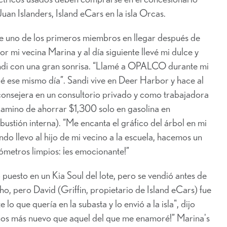
Juan Islanders, Island eCars en la isla Orcas.
ue uno de los primeros miembros en llegar después de
 mi vecina Marina y al día siguiente llevé mi dulce y
ndi con una gran sonrisa. “Llamé a OPALCO durante mi
é ese mismo día”. Sandi vive en Deer Harbor y hace al
consejera en un consultorio privado y como trabajadora
 camino de ahorrar $1,300 solo en gasolina en
stión interna). “Me encanta el gráfico del árbol en mi
 llevo al hijo de mi vecino a la escuela, hacemos un
lómetros limpios: ¡es emocionante!”
 puesto en un Kia Soul del lote, pero se vendió antes de
, pero David (Griffin, propietario de Island eCars) fue
o que quería en la subasta y lo envió a la isla", dijo
años más nuevo que aquel del que me enamoré!” Marina's