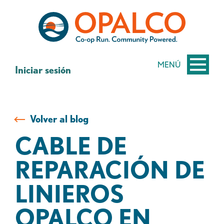
saltar
Saltar
al
al
contenido
inicio
de
sesión
MENÚ
Iniciar sesión
de
banca
web
Volver al blog
CABLE DE
REPARACIÓN DE
LINIEROS
OPALCO EN