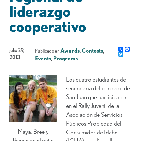
liderazgo
cooperativo
Share
Face
julio 29,
Awards
,
Contests
,
Publicado en
Gorjeo
2013
Events
,
Programs
Los cuatro estudiantes de
secundaria del condado de
San Juan que participaron
en el Rally Juvenil de la
Asociación de Servicios
Públicos Propiedad del
Maya, Bree y
Consumidor de Idaho
Brodie en el mitin
(ICUA) en julio se llevaron