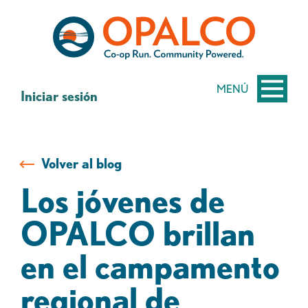
saltar
Saltar
al
al
contenido
inicio
de
sesión
MENÚ
Iniciar sesión
de
banca
web
Volver al blog
Los jóvenes de
OPALCO brillan
en el campamento
regional de