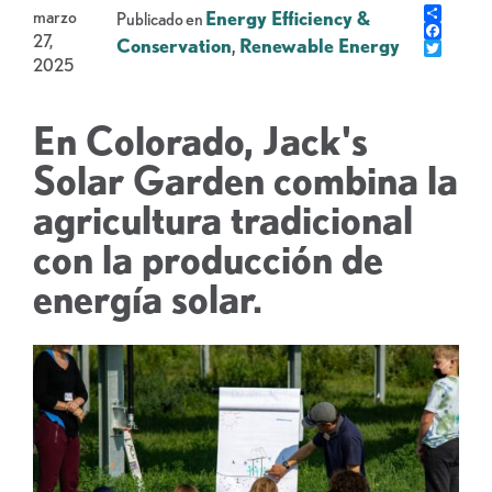
Share
marzo
Energy Efficiency &
Publicado en
Faceb
27,
Conservation
,
Renewable Energy
Gorje
2025
En Colorado, Jack's
Solar Garden combina la
agricultura tradicional
con la producción de
energía solar.