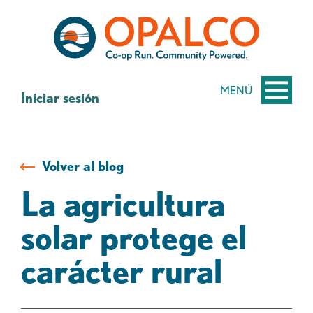
saltar
Saltar
al
al
contenido
inicio
de
sesión
MENÚ
Iniciar sesión
de
banca
web
Volver al blog
La agricultura
solar protege el
carácter rural