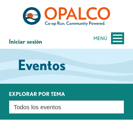
saltar
Saltar
al
al
contenido
inicio
de
sesión
MENÚ
Iniciar sesión
de
banca
Eventos
web
EXPLORAR POR TEMA