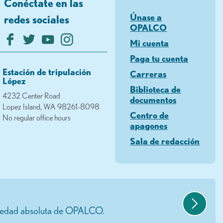
Conéctate en las
Únase a
redes sociales
OPALCO
Mi cuenta
Paga tu cuenta
Estación de tripulación
Carreras
López
Biblioteca de
4232 Center Road
documentos
Lopez Island, WA 98261-8098
Centro de
No regular office hours
apagones
Sala de redacción
opiedad absoluta de OPALCO.