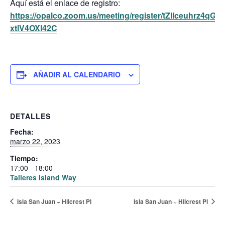
Aquí está el enlace de registro:
https://opalco.zoom.us/meeting/register/tZIlceuhrz4qG
xtlV4OXI42C
AÑADIR AL CALENDARIO
DETALLES
Fecha:
marzo 22, 2023
Tiempo:
17:00 - 18:00
Talleres Island Way
Isla San Juan ~ Hilcrest Pl
Isla San Juan ~ Hilcrest Pl