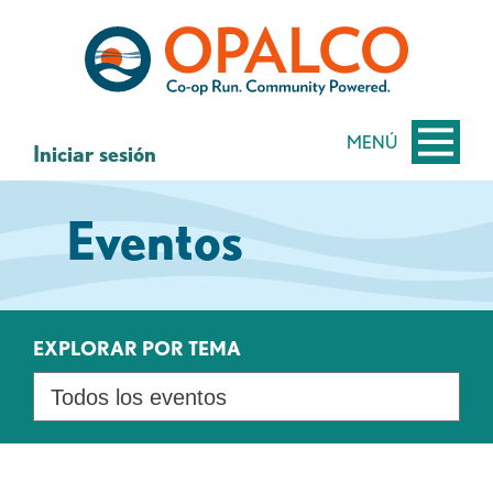
saltar
Saltar
al
al
contenido
inicio
de
sesión
MENÚ
Iniciar sesión
de
banca
Eventos
web
EXPLORAR POR TEMA