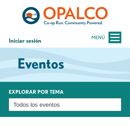
saltar
Saltar
al
al
contenido
inicio
de
sesión
MENÚ
Iniciar sesión
de
banca
Eventos
web
EXPLORAR POR TEMA