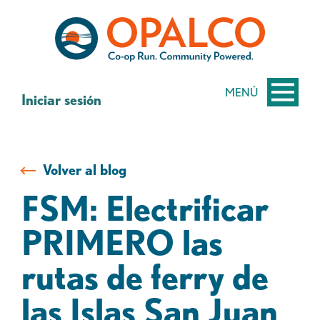
saltar
Saltar
al
al
contenido
inicio
de
sesión
MENÚ
Iniciar sesión
de
banca
web
Volver al blog
FSM: Electrificar
PRIMERO las
rutas de ferry de
las Islas San Juan