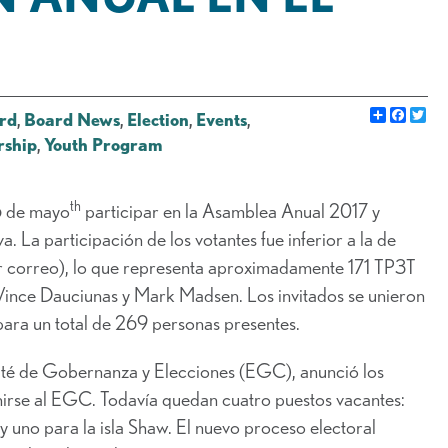
Share
Faceb
Go
rd
,
Board News
,
Election
,
Events
,
rship
,
Youth Program
th
6 de mayo
participar en la Asamblea Anual 2017 y
a. La participación de los votantes fue inferior a la de
por correo), lo que representa aproximadamente 171 TP3T
Vince Dauciunas y Mark Madsen. Los invitados se unieron
ara un total de 269 personas presentes.
té de Gobernanza y Elecciones (EGC), anunció los
unirse al EGC. Todavía quedan cuatro puestos vacantes:
; y uno para la isla Shaw. El nuevo proceso electoral