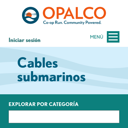
saltar
Saltar
al
al
contenido
inicio
de
sesión
MENÚ
Iniciar sesión
de
banca
Cables
web
submarinos
EXPLORAR POR CATEGORÍA