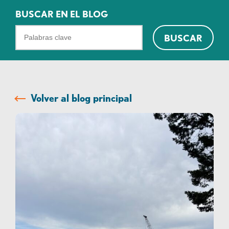
BUSCAR EN EL BLOG
¿Qué
BUSCAR
podemos
ayudarte
a
encontrar?
Volver al blog principal