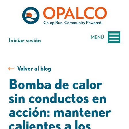
saltar
Saltar
al
al
contenido
inicio
de
sesión
MENÚ
Iniciar sesión
de
banca
web
Volver al blog
Bomba de calor
sin conductos en
acción: mantener
calientes a los