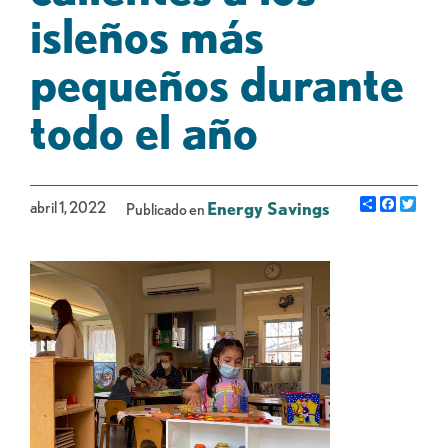
isleños más
pequeños durante
todo el año
Share
Facebo
Gorj
abril 1, 2022
Energy Savings
Publicado en