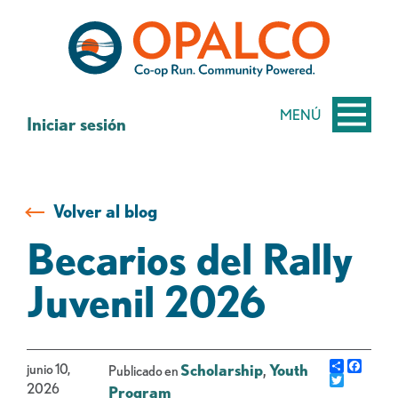
saltar
Saltar
al
al
contenido
inicio
de
sesión
MENÚ
Iniciar sesión
de
banca
web
Volver al blog
Becarios del Rally
Juvenil 2026
Share
Faceb
junio 10,
Scholarship
,
Youth
Publicado en
Gorjeo
2026
Program