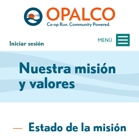
saltar
Saltar
al
al
contenido
inicio
de
sesión
MENÚ
Iniciar sesión
de
banca
Nuestra misión
web
y valores
Estado de la misión