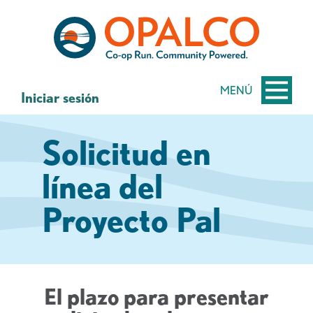
saltar
Saltar
al
al
contenido
inicio
de
sesión
MENÚ
Iniciar sesión
de
banca
Solicitud en
web
línea del
Proyecto Pal
El plazo para presentar