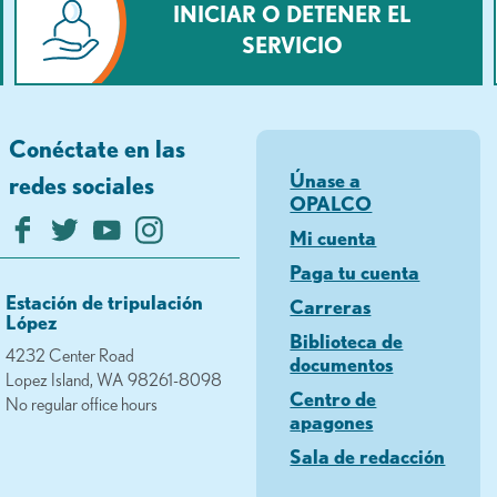
INICIAR O DETENER EL
SERVICIO
Conéctate en las
Únase a
redes sociales
OPALCO
Mi cuenta
Paga tu cuenta
Estación de tripulación
Carreras
López
Biblioteca de
4232 Center Road
documentos
Lopez Island, WA 98261-8098
Centro de
No regular office hours
apagones
Sala de redacción