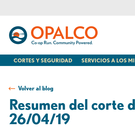
saltar
Saltar
al
al
contenido
inicio
de
sesión
de
banca
CORTES Y SEGURIDAD
SERVICIOS A LOS 
web
Volver al blog
Resumen del corte d
26/04/19