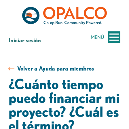
saltar
Saltar
al
al
contenido
inicio
de
sesión
MENÚ
Iniciar sesión
de
banca
web
Volver a Ayuda para miembros
¿Cuánto tiempo
puedo financiar mi
proyecto? ¿Cuál es
el término?