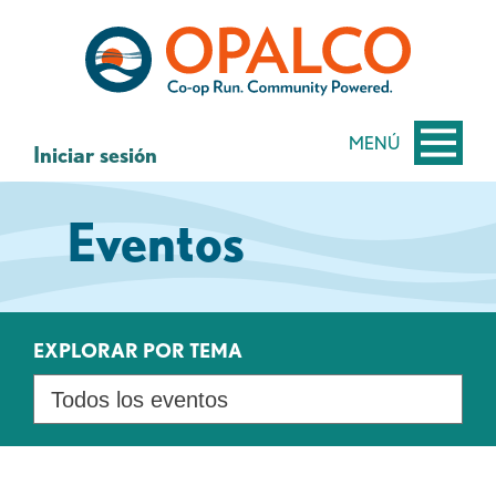
saltar
Saltar
al
al
contenido
inicio
de
sesión
MENÚ
Iniciar sesión
de
banca
Eventos
web
EXPLORAR POR TEMA