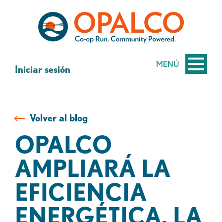
saltar
Saltar
al
al
contenido
inicio
de
sesión
MENÚ
Iniciar sesión
de
banca
web
Volver al blog
OPALCO
AMPLIARÁ LA
EFICIENCIA
ENERGÉTICA, LA