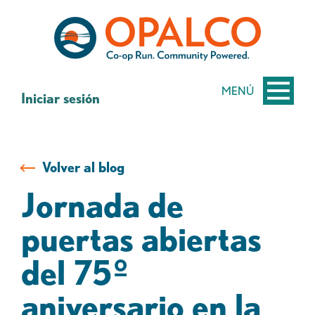
saltar
Saltar
al
al
contenido
inicio
de
sesión
MENÚ
Iniciar sesión
de
banca
web
Volver al blog
Jornada de
puertas abiertas
del 75º
aniversario en la