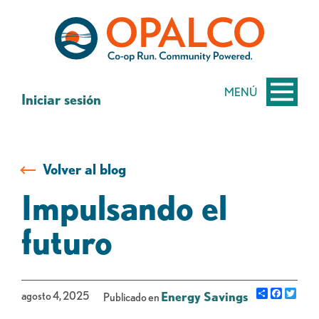
saltar
Saltar
al
al
contenido
inicio
de
sesión
MENÚ
Iniciar sesión
de
banca
web
Volver al blog
Impulsando el
futuro
Share
Facebo
Gorj
agosto 4, 2025
Energy Savings
Publicado en