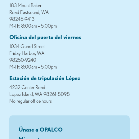
183 Mount Baker
Road Eastsound, WA
98245-9413
M-Th: 8:00am – 5:00pm
Oficina del puerto del viernes
1034 Guard Street
Friday Harbor, WA
98250-9240
M-Th: 8:00am – 5:00pm
Estación de tripulación López
4232 Center Road
Lopez Island, WA 98261-8098
No regular office hours
Únase a OPALCO