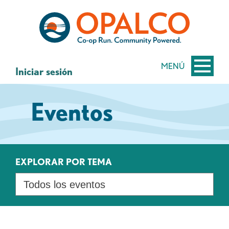
saltar
Saltar
al
al
contenido
inicio
de
sesión
MENÚ
Iniciar sesión
de
banca
Eventos
web
EXPLORAR POR TEMA