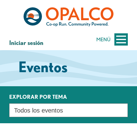
saltar
Saltar
al
al
contenido
inicio
de
sesión
MENÚ
Iniciar sesión
de
banca
Eventos
web
EXPLORAR POR TEMA