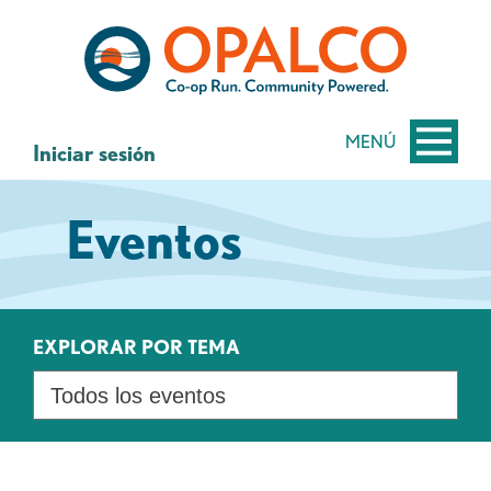
saltar
Saltar
al
al
contenido
inicio
de
sesión
MENÚ
Iniciar sesión
de
banca
Eventos
web
EXPLORAR POR TEMA