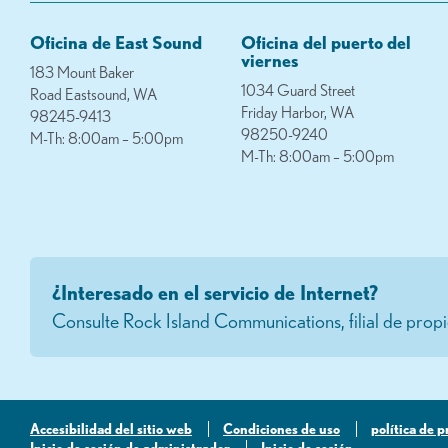
Oficina de East Sound
Oficina del puerto del
viernes
183 Mount Baker
1034 Guard Street
Road Eastsound, WA
Friday Harbor, WA
98245-9413
98250-9240
M-Th: 8:00am – 5:00pm
M-Th: 8:00am – 5:00pm
¿Interesado en el servicio de Internet?
Consulte Rock Island Communications, filial de pr
Accesibilidad del sitio web
Condiciones de uso
política de 
Inicio de sesión de administrador
Inicio de sesión