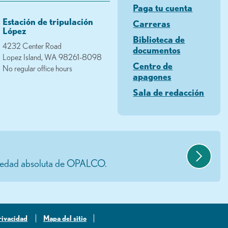
Paga tu cuenta
Estación de tripulación
Carreras
López
Biblioteca de
4232 Center Road
documentos
Lopez Island, WA 98261-8098
Centro de
No regular office hours
apagones
Sala de redacción
opiedad absoluta de OPALCO.
privacidad
Mapa del sitio