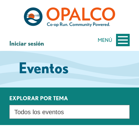
saltar
Saltar
al
al
contenido
inicio
de
sesión
MENÚ
Iniciar sesión
de
banca
Eventos
web
EXPLORAR POR TEMA