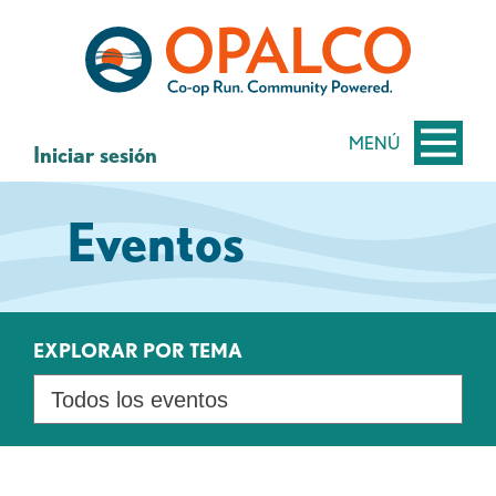
saltar
Saltar
al
al
contenido
inicio
de
sesión
MENÚ
Iniciar sesión
de
banca
Eventos
web
EXPLORAR POR TEMA