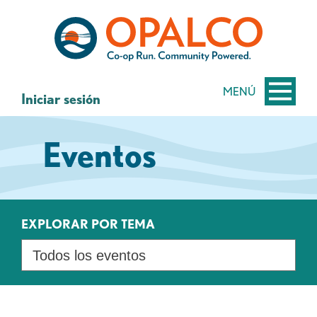
saltar
Saltar
al
al
contenido
inicio
de
sesión
MENÚ
Iniciar sesión
de
banca
Eventos
web
EXPLORAR POR TEMA