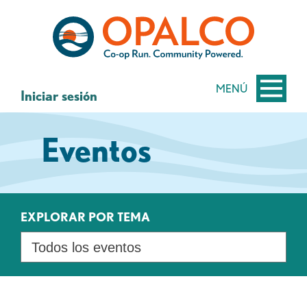
saltar
Saltar
al
al
contenido
inicio
de
sesión
MENÚ
Iniciar sesión
de
banca
Eventos
web
EXPLORAR POR TEMA