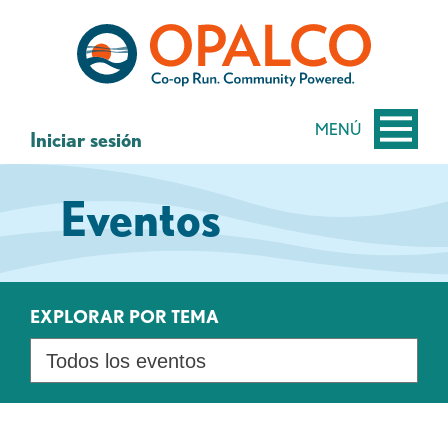
saltar
Saltar
al
al
contenido
inicio
de
sesión
MENÚ
Iniciar sesión
de
banca
Eventos
web
EXPLORAR POR TEMA