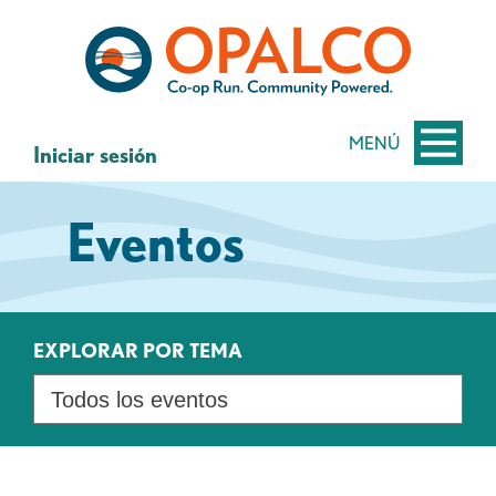
saltar
Saltar
al
al
contenido
inicio
de
sesión
MENÚ
Iniciar sesión
de
banca
Eventos
web
EXPLORAR POR TEMA