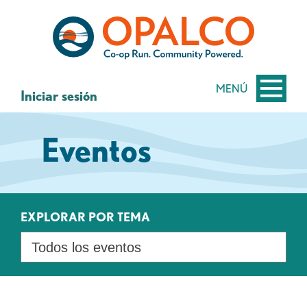
saltar
Saltar
al
al
contenido
inicio
de
sesión
MENÚ
Iniciar sesión
de
banca
Eventos
web
EXPLORAR POR TEMA