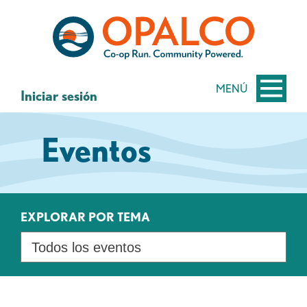
saltar
Saltar
al
al
contenido
inicio
de
sesión
MENÚ
Iniciar sesión
de
banca
Eventos
web
EXPLORAR POR TEMA