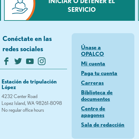
INICIAR O DETENER EL
SERVICIO
Conéctate en las
Únase a
redes sociales
OPALCO
Mi cuenta
Paga tu cuenta
Estación de tripulación
Carreras
López
Biblioteca de
4232 Center Road
documentos
Lopez Island, WA 98261-8098
Centro de
No regular office hours
apagones
Sala de redacción