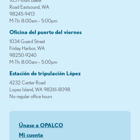
183 Mount Baker
Road Eastsound, WA
98245-9413
M-Th: 8:00am – 5:00pm
Oficina del puerto del viernes
1034 Guard Street
Friday Harbor, WA
98250-9240
M-Th: 8:00am – 5:00pm
Estación de tripulación López
4232 Center Road
Lopez Island, WA 98261-8098
No regular office hours
Únase a OPALCO
Mi cuenta