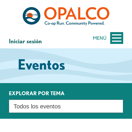
saltar
Saltar
al
al
contenido
inicio
de
sesión
MENÚ
Iniciar sesión
de
banca
Eventos
web
EXPLORAR POR TEMA