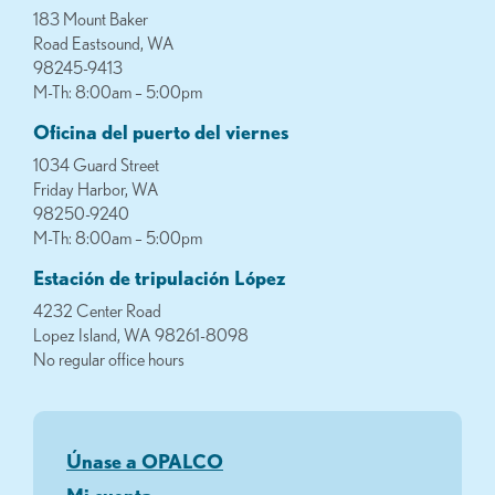
183 Mount Baker
Road Eastsound, WA
98245-9413
M-Th: 8:00am – 5:00pm
Oficina del puerto del viernes
1034 Guard Street
Friday Harbor, WA
98250-9240
M-Th: 8:00am – 5:00pm
Estación de tripulación López
4232 Center Road
Lopez Island, WA 98261-8098
No regular office hours
Únase a OPALCO