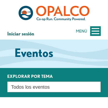
saltar
Saltar
al
al
contenido
inicio
de
sesión
MENÚ
Iniciar sesión
de
banca
Eventos
web
EXPLORAR POR TEMA