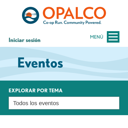
saltar
Saltar
al
al
contenido
inicio
de
sesión
MENÚ
Iniciar sesión
de
banca
Eventos
web
EXPLORAR POR TEMA