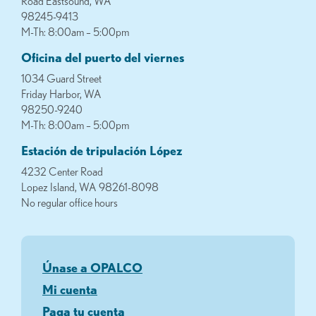
Road Eastsound, WA
98245-9413
M-Th: 8:00am – 5:00pm
Oficina del puerto del viernes
1034 Guard Street
Friday Harbor, WA
98250-9240
M-Th: 8:00am – 5:00pm
Estación de tripulación López
4232 Center Road
Lopez Island, WA 98261-8098
No regular office hours
Únase a OPALCO
Mi cuenta
Paga tu cuenta