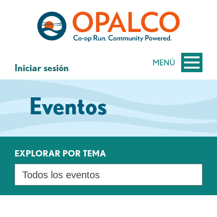
saltar
Saltar
al
al
contenido
inicio
de
sesión
MENÚ
Iniciar sesión
de
banca
Eventos
web
EXPLORAR POR TEMA