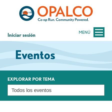
saltar
Saltar
al
al
contenido
inicio
de
sesión
MENÚ
Iniciar sesión
de
banca
Eventos
web
EXPLORAR POR TEMA