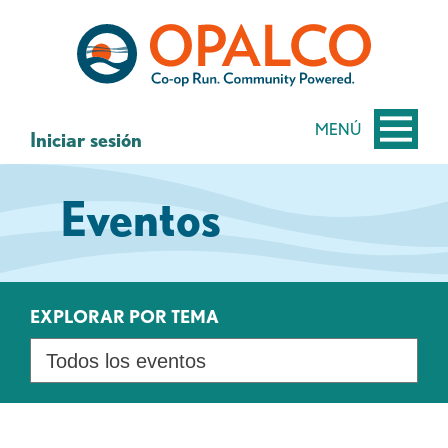
saltar
Saltar
al
al
contenido
inicio
de
sesión
MENÚ
Iniciar sesión
de
banca
Eventos
web
EXPLORAR POR TEMA