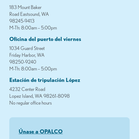
183 Mount Baker
Road Eastsound, WA
98245-9413
M-Th: 8:00am – 5:00pm
Oficina del puerto del viernes
1034 Guard Street
Friday Harbor, WA
98250-9240
M-Th: 8:00am – 5:00pm
Estación de tripulación López
4232 Center Road
Lopez Island, WA 98261-8098
No regular office hours
Únase a OPALCO