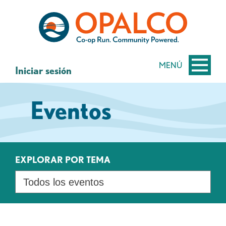
saltar
Saltar
al
al
contenido
inicio
de
sesión
MENÚ
Iniciar sesión
de
banca
Eventos
web
EXPLORAR POR TEMA