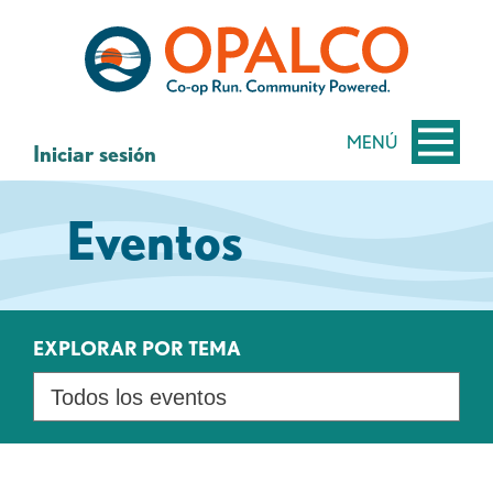
saltar
Saltar
al
al
contenido
inicio
de
sesión
MENÚ
Iniciar sesión
de
banca
Eventos
web
EXPLORAR POR TEMA