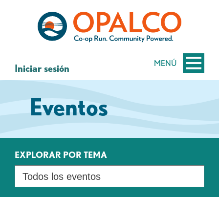
saltar
Saltar
al
al
contenido
inicio
de
sesión
MENÚ
Iniciar sesión
de
banca
Eventos
web
EXPLORAR POR TEMA