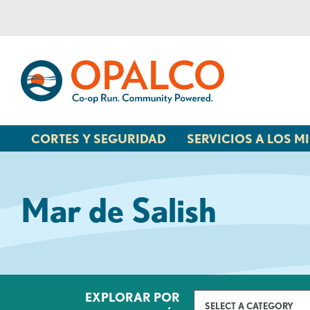
saltar
Saltar
al
al
contenido
inicio
de
sesión
de
banca
CORTES Y SEGURIDAD
SERVICIOS A LOS 
web
Mar de Salish
EXPLORAR POR
SELECT A CATEGORY