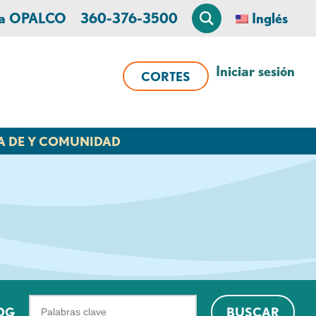
 a OPALCO
360-376-3500
Inglés
Iniciar sesión
CORTES
A DE Y COMUNIDAD
¿Qué
OG
BUSCAR